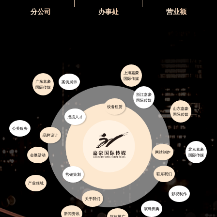
分公司
办事处
营业额
上海嘉豪
国际传媒
广东嘉豪
案例展示
国际传媒
浙江嘉豪
国际传媒
设备租赁
山东嘉豪
国际传媒
招揽人才
公关服务
品牌设计
北京嘉豪
网站制作
会展活动
国际传媒
联系我们
营销策划
产业领域
影视制作
关于我们
演绎庆典
新闻资讯
媒体推广